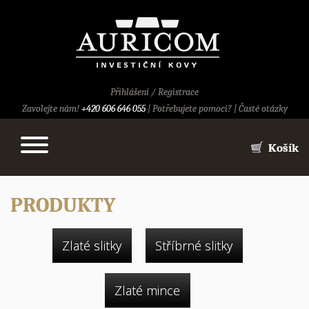
Přihlášení
/
Registrace
Zavolejte nám!
+420 606 646 055
|
Potřebujete pomoci?
|
Časté otázky
Košík
PRODUKTY
Zlaté slitky
Stříbrné slitky
Zlaté mince