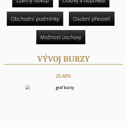
Zpětný odkup
Otázky a odpovědi
Obchodní podmínky
Osobní převzetí
Možnost úschovy
VÝVOJ BURZY
ZLATO