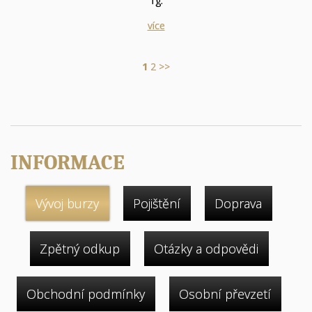
1g.
více
1
2
>>
INFORMACE
Vývoj burzy
Pojištění
Doprava
Zpětný odkup
Otázky a odpovědi
Obchodní podmínky
Osobní převzetí