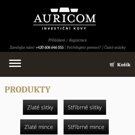
Přihlášení
/
Registrace
Zavolejte nám!
+420 606 646 055
|
Potřebujete pomoci?
|
Časté otázky
Košík
PRODUKTY
Zlaté slitky
Stříbrné slitky
Zlaté mince
Stříbrné mince