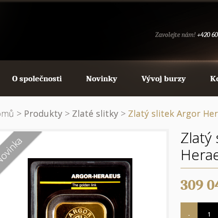
Zavolejte nám!
+420 60
O společnosti
Novinky
Vývoj burzy
K
omů
>
Produkty
>
Zlaté slitky
>
Zlatý slitek Argor He
Zlatý 
Hera
309 0
Počet
-