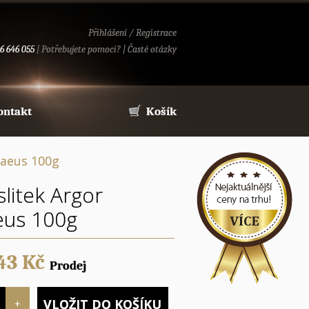
Přihlášení
/
Registrace
6 646 055
|
Potřebujete pomoci?
|
Časté otázky
ontakt
Košík
raeus 100g
slitek Argor
eus 100g
43
Kč
Prodej
VLOŽIT DO KOŠÍKU
+