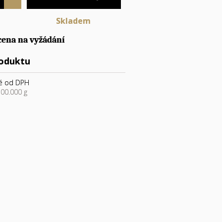
Skladem
cena na vyžádání
roduktu
é od DPH
00.000 g