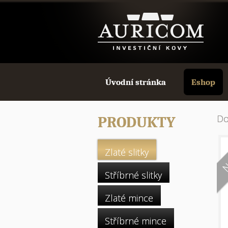
Úvodní stránka
Eshop
D
PRODUKTY
Zlaté slitky
Stříbrné slitky
Zlaté mince
Stříbrné mince