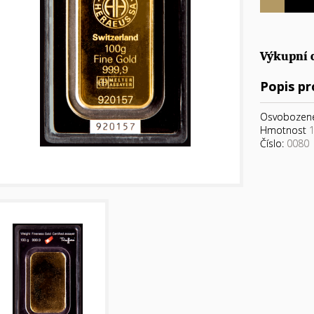
Výkupní 
Popis p
Osvobozen
Hmotnost
1
Číslo:
0080