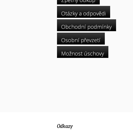
Zpětný odkup
Otázky a odpovědi
Obchodní podmínky
Osobní převzetí
Možnost úschovy
Odkazy