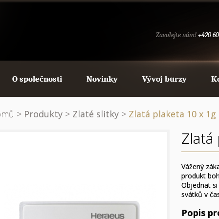
Zavolejte nám!
+420 60
O společnosti
Novinky
Vývoj burzy
K
omů
>
Produkty
>
Zlaté slitky
>
Zlatá plaketa 10 x 1g
Zlatá
Vážený záka
produkt boh
Objednat si
svátků v čas
Popis p