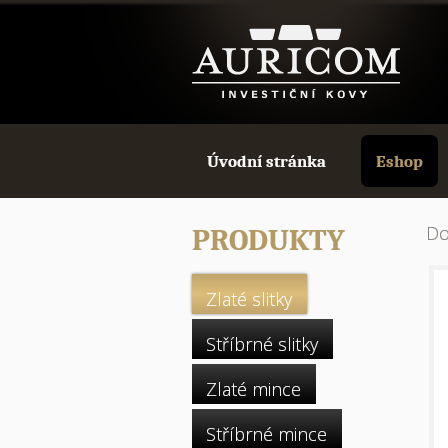
Úvodní stránka
Eshop
D
PRODUKTY
Zlaté slitky
Stříbrné slitky
Zlaté mince
Stříbrné mince