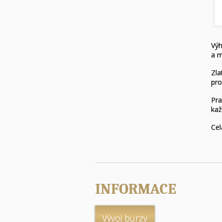
Výh
a m
Zla
pro
Pra
kaž
Cel
INFORMACE
Vývoj burzy