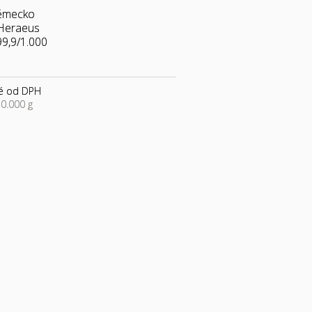
ěmecko
eraeus
9,9/1.000
é od DPH
0.000 g