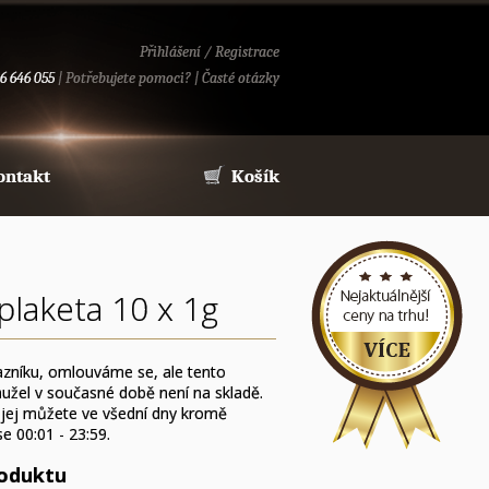
Přihlášení
/
Registrace
6 646 055
|
Potřebujete pomoci?
|
Časté otázky
ontakt
Košík
 plaketa 10 x 1g
zníku, omlouváme se, ale tento
užel v současné době není na skladě.
 jej můžete ve všední dny kromě
e 00:01 - 23:59.
roduktu