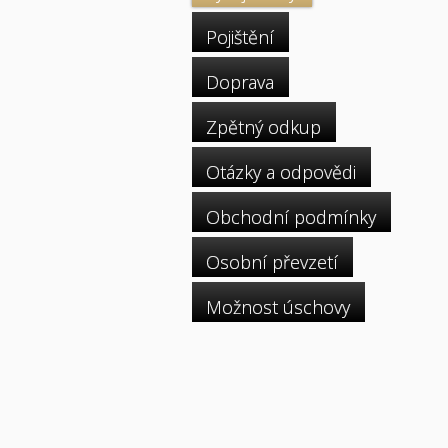
Pojištění
Doprava
Zpětný odkup
Otázky a odpovědi
Obchodní podmínky
Osobní převzetí
Možnost úschovy