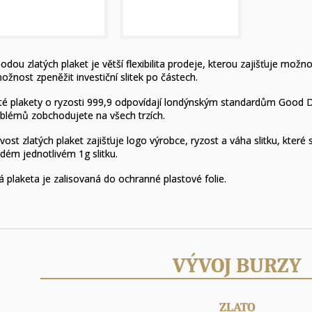
odou zlatých plaket je větší flexibilita prodeje, kterou zajišťuje mož
ožnost zpeněžit investiční slitek po částech.
té plakety o ryzosti 999,9 odpovídají londýnským standardům Good Del
blémů zobchodujete na všech trzích.
vost zlatých plaket zajišťuje logo výrobce, ryzost a váha slitku, kter
dém jednotlivém 1g slitku.
á plaketa je zalisovaná do ochranné plastové folie.
VÝVOJ BURZY
ZLATO