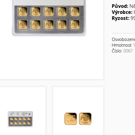
Původ:
N
Výrobce:
H
Ryzost:
99
Osvobozen
Hmotnost
1
Číslo:
0067