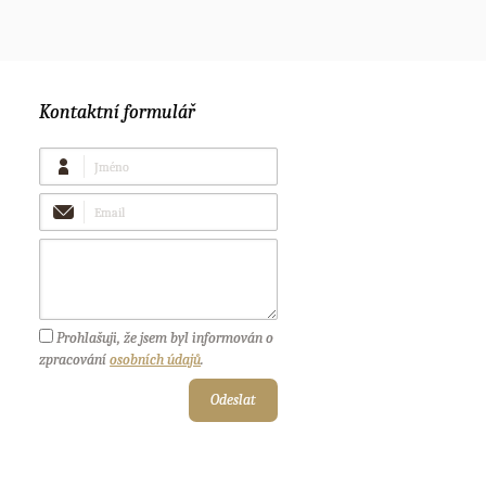
Kontaktní formulář
Jméno
Email
Vaše
zpráva
Prohlašuji, že jsem byl informován o
zpracování
osobních údajů
.
Odeslat