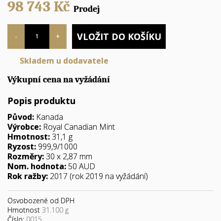
98 743
Kč
Prodej
Počet
VLOŽIT DO KOŠÍKU
-
+
Skladem u dodavatele
Výkupní cena na vyžádání
Popis produktu
Původ:
Kanada
Výrobce:
Royal Canadian Mint
Hmotnost:
31,1 g
Ryzost:
999,9/1000
Rozměry:
30 x 2,87 mm
Nom. hodnota:
50 AUD
Rok ražby:
2017 (rok 2019 na vyžádání)
Osvobozené od DPH
Hmotnost
31.100 g
Číslo:
0015