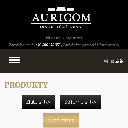
Přihlášení
/
Registrace
Zavolejte nám!
+420 606 646 055
|
Potřebujete pomoci?
|
Časté otázky
Košík
PRODUKTY
Zlaté slitky
Stříbrné slitky
Zlaté mince