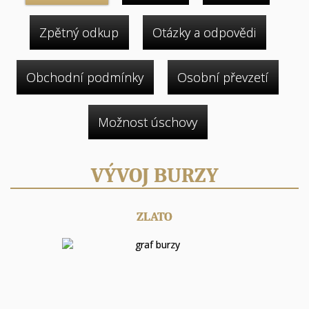
Zpětný odkup
Otázky a odpovědi
Obchodní podmínky
Osobní převzetí
Možnost úschovy
VÝVOJ BURZY
ZLATO