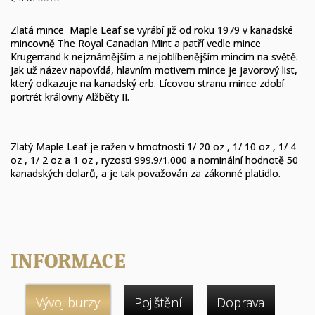
Zlatá mince Maple Leaf se vyrábí již od roku 1979 v kanadské
mincovně The Royal Canadian Mint a patří vedle mince
Krugerrand k nejznámějším a nejoblíbenějším mincím na světě.
Jak už název napovídá, hlavním motivem mince je javorový list,
který odkazuje na kanadský erb. Lícovou stranu mince zdobí
portrét královny Alžběty II.
Zlatý Maple Leaf je ražen v hmotnosti 1/ 20 oz , 1/ 10 oz , 1/ 4
oz , 1/ 2 oz a 1 oz , ryzosti 999.9/1.000 a nominální hodnotě 50
kanadských dolarů, a je tak považován za zákonné platidlo.
INFORMACE
Vývoj burzy
Pojištění
Doprava