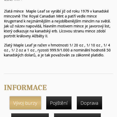
Zlatá mince Maple Leaf se vyrábí již od roku 1979 v kanadské
mincovně The Royal Canadian Mint a patří vedle mince
Krugerrand k nejznámějším a nejoblíbenějším mincím na světě.
Jak už název napovídá, hlavním motivem mince je javorový list,
který odkazuje na kanadský erb. Lícovou stranu mince zdobí
portrét královny Alžběty II.
Zlatý Maple Leaf je ražen v hmotnosti 1/ 20 oz , 1/ 10 oz , 1/ 4
oz , 1/ 2 oz a 1 oz , ryzosti 999.9/1.000 a nominální hodnotě 50
kanadských dolarů, a je tak považován za zákonné platidlo.
INFORMACE
Vývoj burzy
Pojištění
Doprava