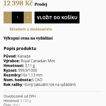
12 398
Kč
Prodej
Počet
VLOŽIT DO KOŠÍKU
-
+
Skladem u dodavatele
Výkupní cena na vyžádání
Popis produktu
Původ:
Kanada
Výrobce:
Royal Canadian Mint
Hmotnost:
3,11 g
Ryzost:
999,9/1000
Rozměry:
16x 1,13 mm
Nom. hodnota:
5 CAD
Rok ražby
: různý (aktuální rok na vyžádání)
Osvobozené od DPH
Hmotnost
3.100 g
Číslo:
0051