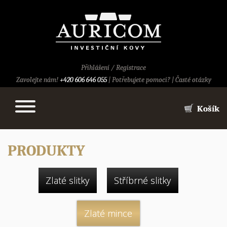
Přihlášení
/
Registrace
Zavolejte nám!
+420 606 646 055
|
Potřebujete pomoci?
|
Časté otázky
Košík
PRODUKTY
Zlaté slitky
Stříbrné slitky
Zlaté mince