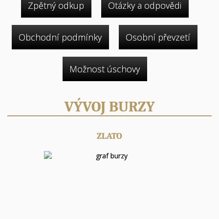
Zpětný odkup
Otázky a odpovědi
Obchodní podmínky
Osobní převzetí
Možnost úschovy
VÝVOJ BURZY
ZLATO