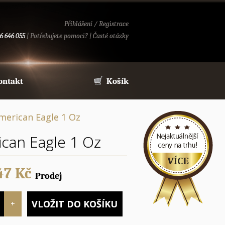
Přihlášení
/
Registrace
6 646 055
|
Potřebujete pomoci?
|
Časté otázky
ontakt
Košík
merican Eagle 1 Oz
can Eagle 1 Oz
47
Kč
Prodej
VLOŽIT DO KOŠÍKU
+