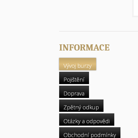
INFORMACE
Vývoj burzy
Pojištění
Doprava
Zpětný odkup
Otázky a odpovědi
Obchodní podmínky