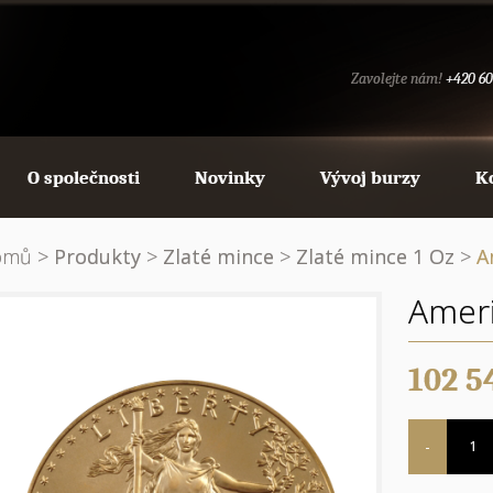
Zavolejte nám!
+420 60
O společnosti
Novinky
Vývoj burzy
K
omů
>
Produkty
>
Zlaté mince
>
Zlaté mince 1 Oz
>
A
Ameri
102 5
Počet
-