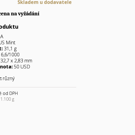
Skladem u dodavatele
cena na vyžádání
roduktu
SA
US Mint
:
31,1 g
6,6/1000
:
32,7 x 2,83 mm
nota:
50 USD
:
různý
é od DPH
1.100 g