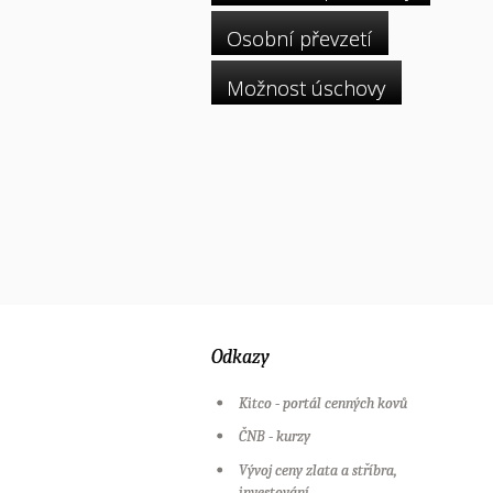
Osobní převzetí
Možnost úschovy
Odkazy
Kitco - portál cenných kovů
ČNB - kurzy
Vývoj ceny zlata a stříbra,
investování