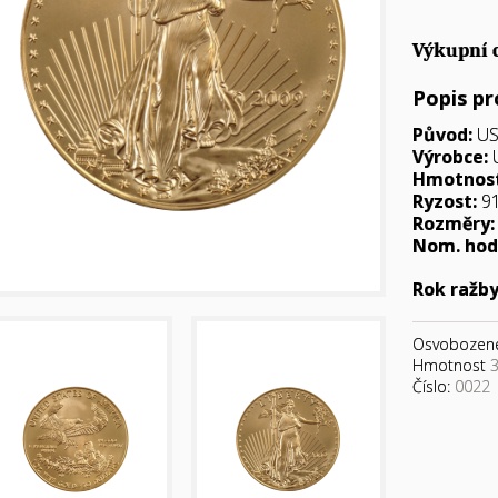
Výkupní 
Popis p
Původ:
U
Výrobce:
Hmotnost
Ryzost:
91
Rozměry
Nom. hod
Rok ražby
Osvobozen
Hmotnost
3
Číslo:
0022